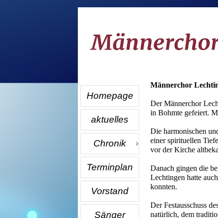
Männerchor Lechting
Homepage
Der Männerchor Lecht
in Bohmte gefeiert. M
aktuelles
Die harmonischen und
einer spirituellen Ti
Chronik
vor der Kirche altbek
Terminplan
Danach gingen die be
Lechtingen hatte auch
konnten.
Vorstand
Der Festausschuss des
Sänger
natürlich, dem traditi