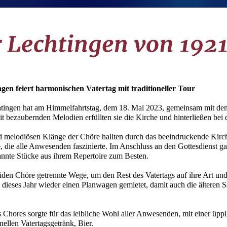
en feiert harmonischen Vatertag mit traditioneller Tour
ingen hat am Himmelfahrtstag, dem 18. Mai 2023, gemeinsam mit dem 
it bezaubernden Melodien erfüllten sie die Kirche und hinterließen bei
 melodiösen Klänge der Chöre hallten durch das beeindruckende Kirche
efe, die alle Anwesenden faszinierte. Im Anschluss an den Gottesdienst
annte Stücke aus ihrem Repertoire zum Besten.
iden Chöre getrennte Wege, um den Rest des Vatertags auf ihre Art un
 dieses Jahr wieder einen Planwagen gemietet, damit auch die älteren S
 Chores sorgte für das leibliche Wohl aller Anwesenden, mit einer üp
onellen Vatertagsgetränk, Bier.